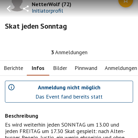
NetterWolf
(
72
)
Initiatorprofil
Skat jeden Sonntag
3
Anmeldungen
Berichte
Infos
Bilder
Pinnwand
Anmeldungen
Anmeldung nicht möglich
Das Event fand bereits statt
Beschreibung
Es wird weiterhin jeden SONNTAG um 13.00 und
jeden FREITAG um 17.30 Skat gespielt: nach Alten-
burger Regeln, lustig, ein wenig ehrgeizig und ohne