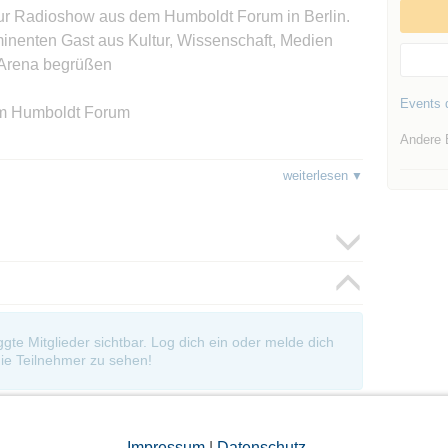
 zur Radioshow aus dem Humboldt Forum in Berlin.
minenten Gast aus Kultur, Wissenschaft, Medien
n Arena begrüßen
Events d
dem Humboldt Forum
Andere 
weiterlesen
ena im Foyer
 BITTE HIER NUR MIT persönlich erkennbarem
Journalist. Er arbeitet für die
oggte Mitglieder sichtbar. Log dich ein oder melde dich
dradios-
ie Teilnehmer zu sehen!
-----------------------------------------------------------------
EN! spätestens 11:10 z.B..,zur Not werden
Impressum
|
Datenschutz