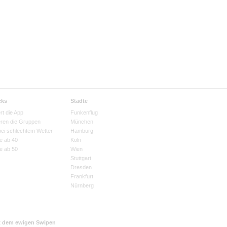
cks
Städte
rt die App
Funkenflug
eren die Gruppen
München
bei schlechtem Wetter
Hamburg
e ab 40
Köln
e ab 50
Wien
Stuttgart
Dresden
Frankfurt
Nürnberg
t dem ewigen Swipen