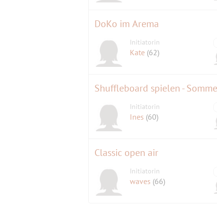
aus dem Humboldt Forum in Berlin. S
aus Kultur, Wissenschaft, Medien ode
DoKo im Arema
Gemeinsam ein engagiertes Gespräch 
streiten oder gemeinsam laut nachde
Initiatorin
Kate
(62)
11:45 – 13:00 Uhr+
Moderator ist immer Korbinian Frenzel,
Shuffleboard spielen - Somme
Nachrichtenredaktion des Deutschlan
Initiatorin
-----------------------------------------------------
Ines
(60)
-----------------------------------------------------
Classic open air
Initiatorin
waves
(66)