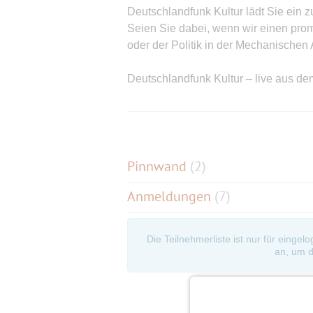
Deutschlandfunk Kultur lädt Sie ein
Seien Sie dabei, wenn wir einen pro
oder der Politik in der Mechanische
Deutschlandfunk Kultur – live aus 
Donnerstag 09.07. 2026.
11:45 – 13:00 Uhr
. Treffpunkt:11:00!!!: Mechanische Ar
Pinnwand
(
2
)
Gehört zu: Studio 9. Der Tag mit …
Anmeldungen
(7)
!FOTO ANMELDEN!
Moderator ist immer Korbinian Frenzel, 
Die Teilnehmerliste ist nur für eingel
Nachrichtenredaktion des Deutschlan
an, um d
-----------------------------------------------------
ES IST ANGERATEN FRÜHER ZU KOMM