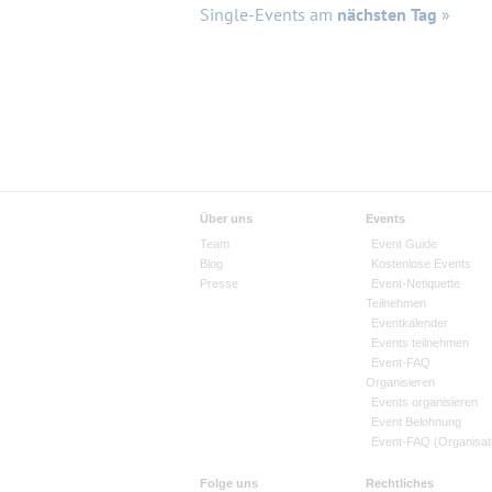
Single-Events am
nächsten Tag
»
Über uns
Events
Team
Event Guide
Blog
Kostenlose Events
Presse
Event-Netiquette
Teilnehmen
Eventkalender
Events teilnehmen
Event-FAQ
Organisieren
Events organisieren
Event Belohnung
Event-FAQ (Organisat
Folge uns
Rechtliches