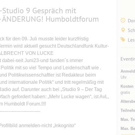
-Studio 9 Gespräch mit
–ÄNDERUNG! Humboldtforum
Don
Sch
für den 09. Juli musste leider kurzfristig
Les
Termin wird aktuell gesucht Deutschlandfunk Kultur-
mit ALBRECHT VON LUCKE
Eventi
t dabei-seit Juni23-und fanden´s immer
Politik mit so viel Tempo und Leidenschaft wie .
Anmeld
Politikwissenschaftler ist Redakteur beim
Uhr
d internationale Politik“ und tritt regelmäßig mit
Kosten
dio auf. Darunter auch bei „Studio 9 – Der Tag
gratis
fach gefordert haben: „Mehr Lucke wagen“, ist AvL,
Altersb
im Humboldt Forum.!!!!
Teilneh
---------------------------
Max. Te
Profilbild anmelden-nicht „Inkognito“
Max. Be