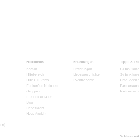
Hilfreiches
Erfahrungen
Tipps & Tri
Kosten
Erfahrungen
So funktionie
Hilfebereich
Liebesgeschichten
So funktioni
Hilfe zu Events
Eventberichte
Date-Ideen 
Funkenflug Netiquette
Partnersuch
Gruppen
Partnersuch
Freunde einladen
Blog
Liebeskram
Neue Ansicht
ion)
Schluss mi