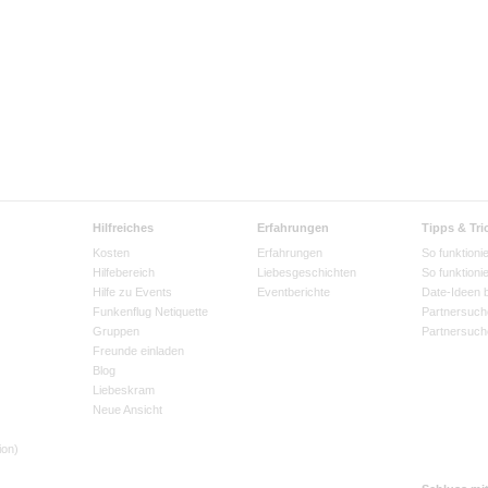
Hilfreiches
Erfahrungen
Tipps & Tri
Kosten
Erfahrungen
So funktionie
Hilfebereich
Liebesgeschichten
So funktioni
Hilfe zu Events
Eventberichte
Date-Ideen 
Funkenflug Netiquette
Partnersuch
Gruppen
Partnersuch
Freunde einladen
Blog
Liebeskram
Neue Ansicht
ion)