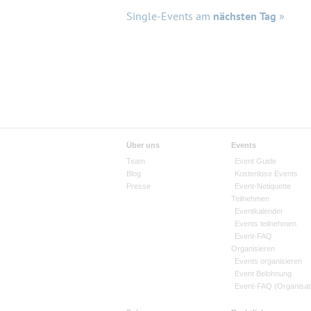
Single-Events am
nächsten Tag
»
Über uns
Events
Team
Event Guide
Blog
Kostenlose Events
Presse
Event-Netiquette
Teilnehmen
Eventkalender
Events teilnehmen
Event-FAQ
Organisieren
Events organisieren
Event Belohnung
Event-FAQ (Organisat