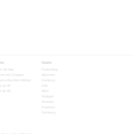
cks
Städte
rt die App
Funkenflug
eren die Gruppen
München
bei schlechtem Wetter
Hamburg
e ab 40
Köln
e ab 50
Wien
Stuttgart
Dresden
Frankfurt
Nürnberg