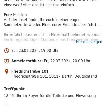
eins: weg! Aber das ist nicht so einfach ...
Eure Mission
Auf der Insel findet ihr euch in einer engen
Sammelzelle wieder. Einer eurer Freunde aber fehlt …
Ihr erfahrt, dass er sich in Einzelhaft befindet, wo man
ihn in regelmäßigen Abständen ins Kreuzverhör nimmt.
Mehr anzeigen
Sollte euer Komplize mürbe werden und auspacken,
werdet ihr noch eine ganze Weile auf dieser Insel
Sa., 23.03.2024, 19:00 Uhr
verbringen.
Anmeldeschluss:
Fr., 22.03.2024, 20:00 Uhr
Für euch steht fest: Ihr müsst ihn befreien und
zusammen fliehen, und zwar so schnell wie möglich!
Friedrichstraße 101
Friedrichstraße 101, 10117 Berlin, Deutschland
Euer Plan ist, euch auf das Versorgungsboot zu
schleichen, das einmal die Woche in der Nähe andockt,
Treffpunkt
und so zum Festland zu gelangen. Das Boot wird
maximal 66 Minuten entladen, bevor es abdockt. Euer
18.45 Uhr im Foyer für die Toilette und Einweisung
Zeitfenster schließt sich!