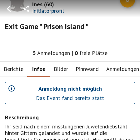
Ines
(
60
)
Initiatorprofil
Exit Game " Prison Island "
5
Anmeldungen
|
0
freie Plätze
Berichte
Infos
Bilder
Pinnwand
Anmeldungen
Anmeldung nicht möglich
Das Event fand bereits statt
Beschreibung
Ihr seid nach einem misslungenen Juwelendiebstahl
hinter Gittern gelandet und wurdet auf die
berüchtigte Gefängnisinsel versetzt. Hier wollt ihr nur