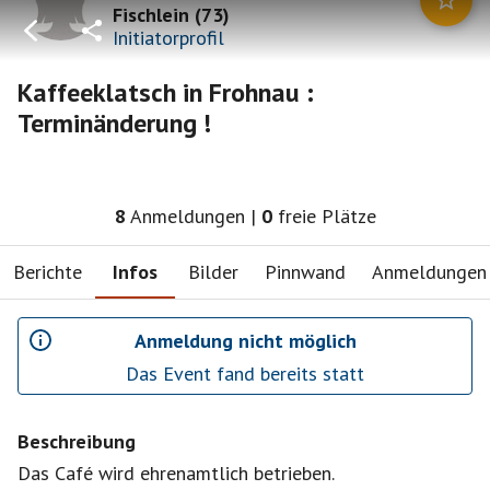
Fischlein
(
73
)
Initiatorprofil
Kaffeeklatsch in Frohnau :
Terminänderung !
8
Anmeldungen
|
0
freie Plätze
Berichte
Infos
Bilder
Pinnwand
Anmeldungen
Anmeldung nicht möglich
Das Event fand bereits statt
Beschreibung
Das Café wird ehrenamtlich betrieben.