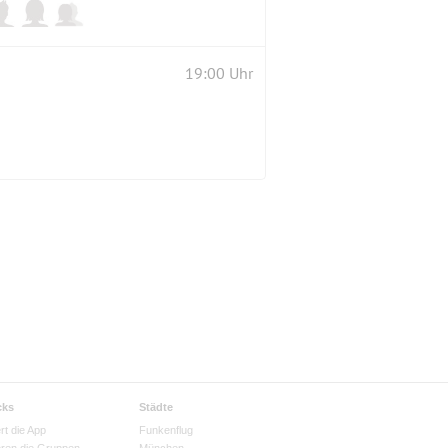
19:00 Uhr
cks
Städte
rt die App
Funkenflug
eren die Gruppen
München