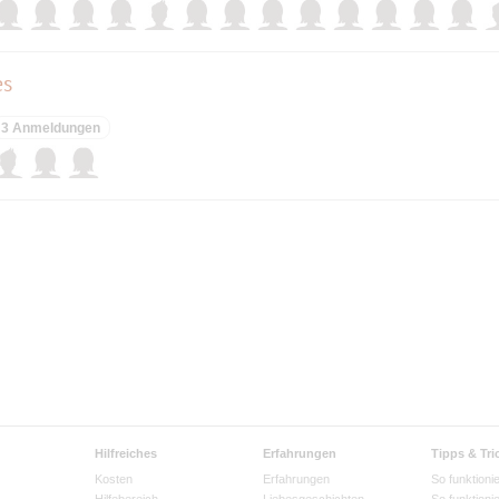
es
3 Anmeldungen
Hilfreiches
Erfahrungen
Tipps & Tri
Kosten
Erfahrungen
So funktionie
Hilfebereich
Liebesgeschichten
So funktioni