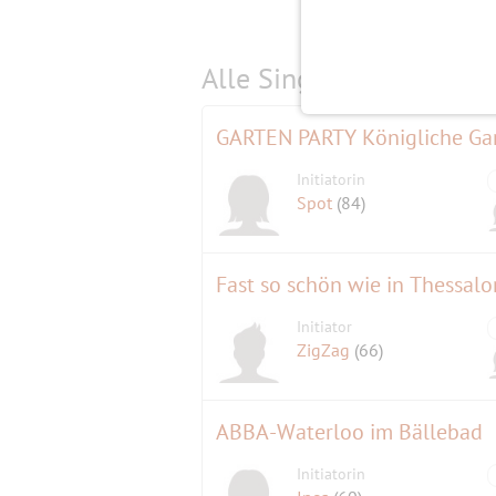
Alle Single-Events am
s
GARTEN PARTY Königliche Ga
Initiatorin
Spot
(84)
Fast so schön wie in Thessalo
Initiator
ZigZag
(66)
ABBA-Waterloo im Bällebad
Initiatorin