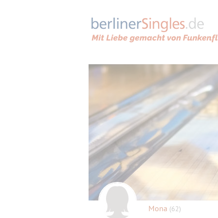
Mona
(62)