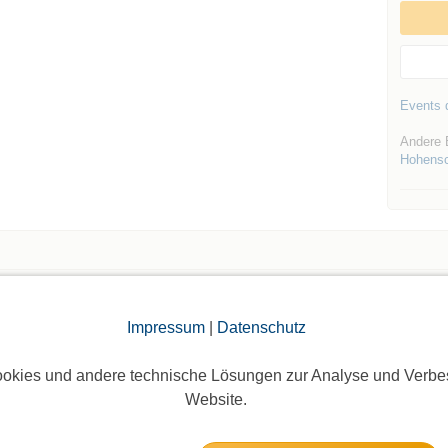
Events d
Andere E
Hohens
Die Bildergalerien sind nur für eingeloggte Mitglieder sichtbar.
Impressum
|
Datenschutz
okies und andere technische Lösungen zur Analyse und Verbe
Website.