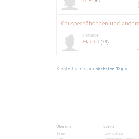
Ines
(60)
Knusperhähnchen und ander
Initiator
Maratiri
(78)
Single-Events am
nächsten Tag
»
Über uns
Events
Team
Event Guide
Blog
Kostenlose Events