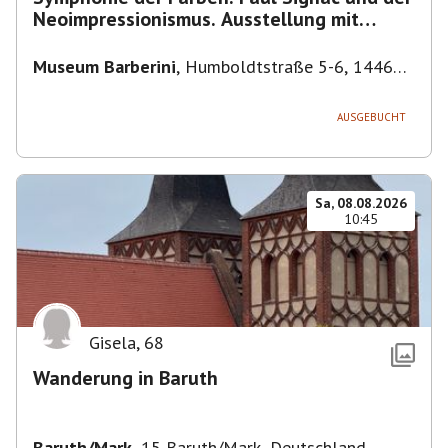
Neoimpressionismus. Ausstellung mit
Führung.
Museum Barberini
,
Humboldtstraße 5-6, 14467
Potsdam, Deutschland
AUSGEBUCHT
Sa, 08.08.2026
10:45
Gisela
,
68
Wanderung in Baruth
Baruth/Mark
,
15 Baruth/Mark, Deutschland