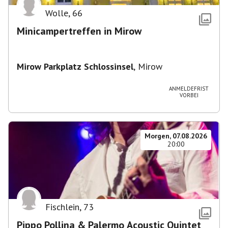
Wolle
,
66
Minicampertreffen in Mirow
Mirow Parkplatz Schlossinsel
,
Mirow
ANMELDEFRIST
VORBEI
Morgen, 07.08.2026
20:00
Fischlein
,
73
Pippo Pollina & Palermo Acoustic Quintet