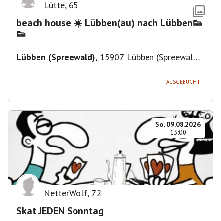
Lütte
,
65
beach house ☀️ Lübben(au) nach Lübben👟
👟
Lübben (Spreewald)
,
15907 Lübben (Spreewald),
Deutschland
AUSGEBUCHT
So, 09.08.2026
13:00
NetterWolf
,
72
Skat JEDEN Sonntag