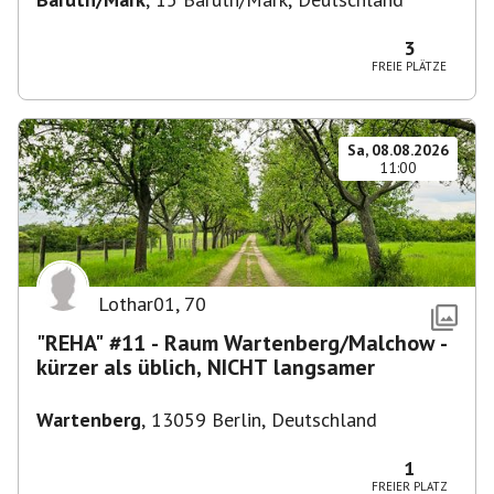
3
FREIE PLÄTZE
Sa, 08.08.2026
11:00
Lothar01
,
70
"REHA" #11 - Raum Wartenberg/Malchow -
kürzer als üblich, NICHT langsamer
Wartenberg
,
13059 Berlin, Deutschland
1
FREIER PLATZ