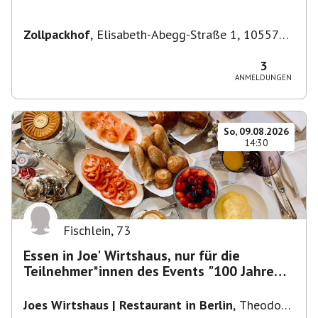
Zollpackhof
,
Elisabeth-Abegg-Straße 1, 10557
Berlin, Deutschland
3
ANMELDUNGEN
So, 09.08.2026
14:30
Fischlein
,
73
Essen in Joe' Wirtshaus, nur für die
Teilnehmer*innen des Events "100 Jahre
Funkturm"
Joes Wirtshaus | Restaurant in Berlin
,
Theodor-