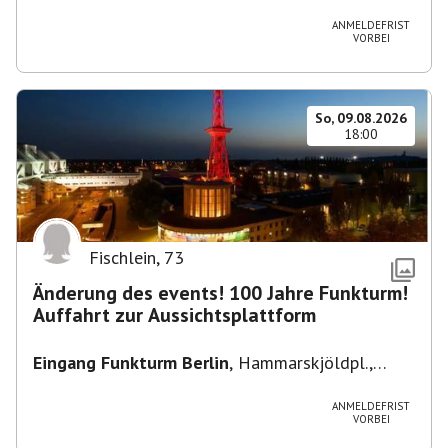
Heuss-Platz 10, 14052 Berlin, U Theodor- Heuss
-Platz
ANMELDEFRIST
VORBEI
So, 09.08.2026
18:00
Fischlein
,
73
Änderung des events! 100 Jahre Funkturm!
Auffahrt zur Aussichtsplattform
Eingang Funkturm Berlin
,
Hammarskjöldpl.,
14055 Berlin, Deutschland
ANMELDEFRIST
VORBEI