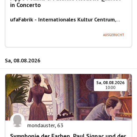
in Concerto
ufaFabrik - Internationales Kultur Centrum
,
Viktoriastraße 10-18, 12105 Berlin, U
Ullsteinstraße Ausgang Viktoriastraße
AUSGEBUCHT
Sa, 08.08.2026
Sa, 08.08.2026
10:00
mondauster
,
63
Symphonie der Farben. Paul Signac und der