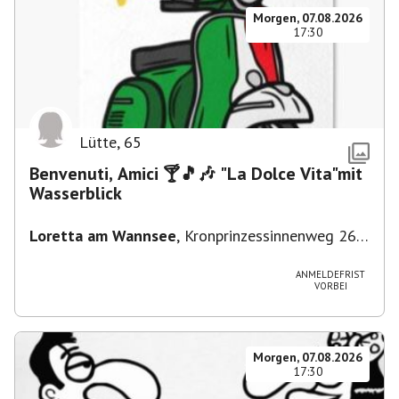
Morgen, 07.08.2026
17:30
Lütte
,
65
Benvenuti, Amici 🍸🎵🎶 "La Dolce Vita"mit
Wasserblick
Loretta am Wannsee
,
Kronprinzessinnenweg 260,
14109 Berlin, Deutschland
ANMELDEFRIST
VORBEI
Morgen, 07.08.2026
17:30