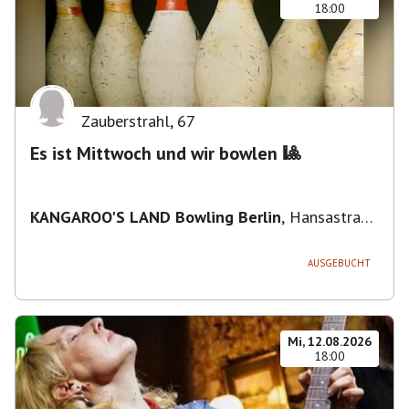
18:00
Zauberstrahl
,
67
Es ist Mittwoch und wir bowlen 🎱
KANGAROO'S LAND Bowling Berlin
,
Hansastraße
236, 13051 Berlin-Bezirk Lichtenberg,
Deutschland
AUSGEBUCHT
Mi, 12.08.2026
18:00