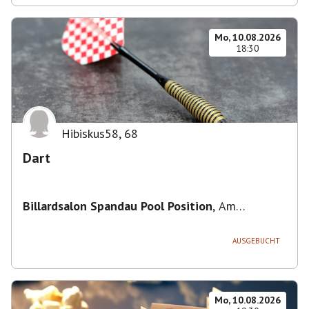
Mo, 10.08.2026
18:30
Hibiskus58
,
68
Dart
Billardsalon Spandau Pool Position
,
Am
Juliusturm 31, 13599 Berlin, Deutschland
AUSGEBUCHT
Mo, 10.08.2026