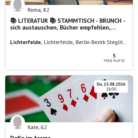
Roma
,
82
📚 LITERATUR 📚 STAMMTISCH - BRUNCH -
sich austauschen, Bücher empfehlen,
Lesen/Vorlesen
Lichterfelde
,
Lichterfelde, Berlin-Bezirk Steglitz-
Zehlendorf, Deutschland
5
FREIE PLÄTZE
Do, 13.08.2026
18:00
Kate
,
62