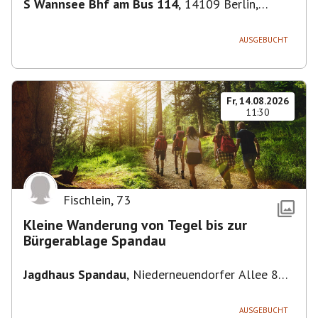
S Wannsee Bhf am Bus 114
,
14109 Berlin,
Deutschland
AUSGEBUCHT
Fr, 14.08.2026
11:30
Fischlein
,
73
Kleine Wanderung von Tegel bis zur
Bürgerablage Spandau
Jagdhaus Spandau
,
Niederneuendorfer Allee 80,
13587 Berlin
AUSGEBUCHT