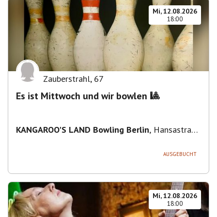
Mi, 12.08.2026
18:00
Zauberstrahl
,
67
Es ist Mittwoch und wir bowlen 🎱
KANGAROO'S LAND Bowling Berlin
,
Hansastraße
236, 13051 Berlin-Bezirk Lichtenberg,
Deutschland
AUSGEBUCHT
Mi, 12.08.2026
18:00