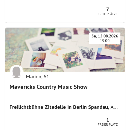
Potsdam, Deutschland
7
FREIE PLÄTZE
Sa, 15.08.2026
19:00
Marion
,
61
Mavericks Country Music Show
Freilichtbühne Zitadelle in Berlin Spandau
,
Am
Juliusturm 62, 13599 Berlin, Deutschland
1
FREIER PLATZ