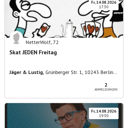
Fr, 14.08.2026
17:30
NetterWolf
,
72
Skat JEDEN Freitag
Jäger & Lustig
,
Grünberger Str. 1, 10243 Berlin-
Bezirk Friedrichshain-Kreuzberg, Deutschland
2
ANMELDUNGEN
Fr, 14.08.2026
19:30