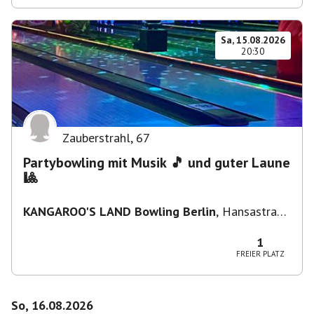
Sa, 15.08.2026
20:30
Zauberstrahl
,
67
Partybowling mit Musik 🎵 und guter Laune
🎱
KANGAROO'S LAND Bowling Berlin
,
Hansastraße
236, 13051 Berlin-Bezirk Lichtenberg,
Deutschland
1
FREIER PLATZ
So, 16.08.2026