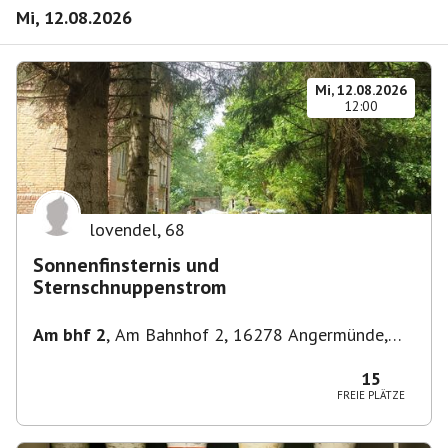
Mi, 12.08.2026
Mi, 12.08.2026
12:00
lovendel
,
68
Sonnenfinsternis und
Sternschnuppenstrom
Am bhf 2
,
Am Bahnhof 2, 16278 Angermünde,
Deutschland
15
FREIE PLÄTZE