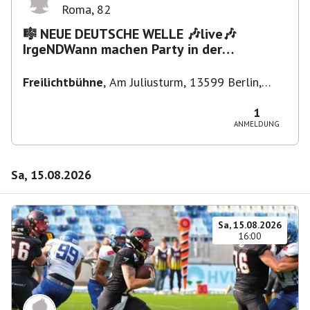
Roma
,
82
🎼 NEUE DEUTSCHE WELLE 🎶live🎶
IrgeNDWann machen Party in der
Freilichtbühne bis "...die Schule🔥"
Freilichtbühne
,
Am Juliusturm, 13599 Berlin,
Deutschland
1
ANMELDUNG
Sa, 15.08.2026
Sa, 15.08.2026
16:00