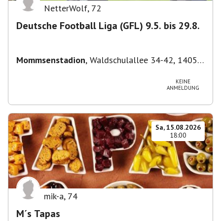
NetterWolf
,
72
Deutsche Football Liga (GFL) 9.5. bis 29.8.
Mommsenstadion
,
Waldschulallee 34-42, 14055
Berlin, Deutschland
KEINE
ANMELDUNG
Sa, 15.08.2026
18:00
mik-a
,
74
M´s Tapas