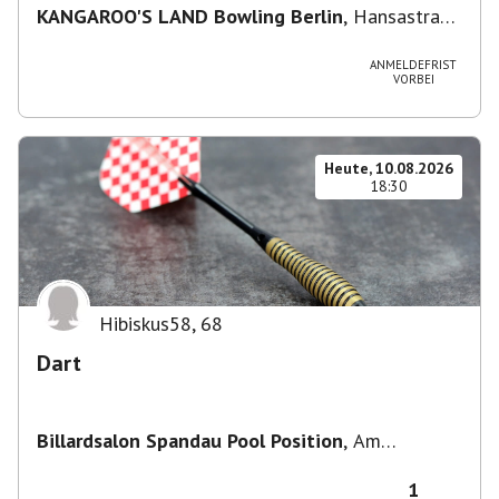
KANGAROO'S LAND Bowling Berlin
,
Hansastraße
236, 13051 Berlin-Bezirk Lichtenberg,
Deutschland
ANMELDEFRIST
VORBEI
Heute, 10.08.2026
18:30
Hibiskus58
,
68
Dart
Billardsalon Spandau Pool Position
,
Am
Juliusturm 31, 13599 Berlin, Deutschland
1