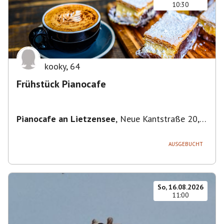
10:30
kooky
,
64
Frühstück Pianocafe
Pianocafe an Lietzensee
,
Neue Kantstraße 20,
14057 Berlin, Deutschland
AUSGEBUCHT
So, 16.08.2026
11:00