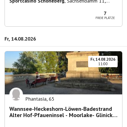
Sportcasino Schöneberg
,
Sachsendamm 11,
10829 Berlin, Deutschland
7
FREIE PLÄTZE
Fr, 14.08.2026
Fr, 14.08.2026
11:00
Phantasia
,
65
Wannsee-Heckeshorn-Löwen-Badestrand
Alter Hof-Pfaueninsel - Moorlake- Glinicker
Brücke-