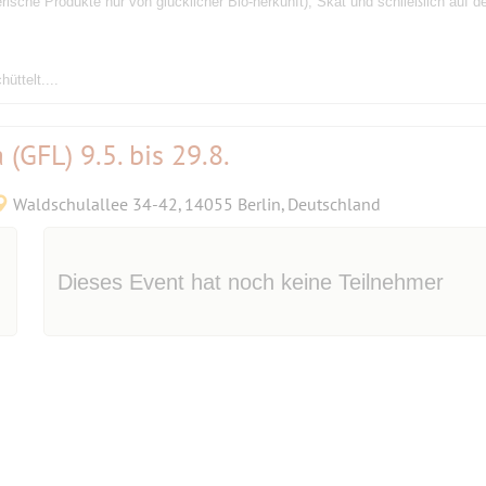
erische Produkte nur von glücklicher Bio-herkunft), Skat und schließlich auf
üttelt....
(GFL) 9.5. bis 29.8.
Waldschulallee 34-42, 14055 Berlin, Deutschland
Dieses Event hat noch keine Teilnehmer