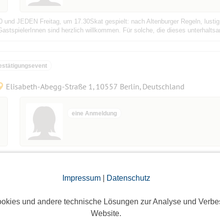
und JEDEN Freitag, um 17.30Skat gespielt: nach Altenburger Regeln, lustig,
astspielerInnen sind herzlich willkommen. Für solche, die dieses unterhaltsa
estätigungsevent
Elisabeth-Abegg-Straße 1, 10557 Berlin, Deutschland
eine Anmeldung
und JEDEN Freitag, um 17.30Skat gespielt: nach Altenburger Regeln, lustig,
astspielerInnen sind herzlich willkommen. Für solche, die dieses unterhaltsa
Impressum
|
Datenschutz
okies und andere technische Lösungen zur Analyse und Verbe
Website.