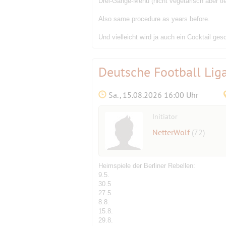
Drei-Gänge-Menu (nicht vegetarisch aber ti
Also same procedure as years before.
Und vielleicht wird ja auch ein Cocktail gesch
Deutsche Football Liga 
Sa., 15.08.2026 16:00 Uhr
Initiator
NetterWolf
(72)
Heimspiele der Berliner Rebellen:
9.5.
30.5
27.5.
8.8.
15.8.
29.8.