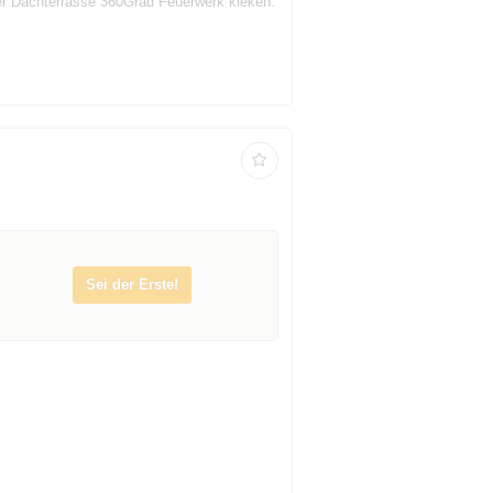
 der Dachterrasse 360Grad Feuerwerk kieken.
Sei der Erste!