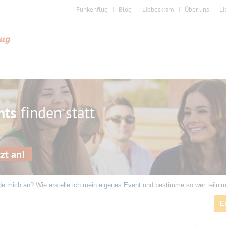
Funkenflug
Blog
Liebeskram
Über uns
Li
nts
finden statt
zt an!
de mich an
? Wie
erstelle ich mein eigenes Event
und bestimme so wer teilni
E