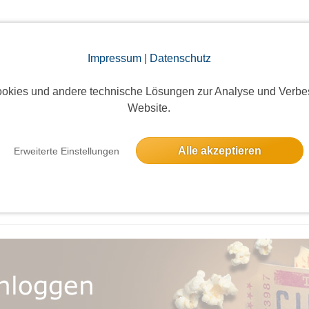
Impressum
|
Datenschutz
Bestätigungsevent
okies und andere technische Lösungen zur Analyse und Verbe
14513 Teltow, Deutschland
Website.
Alle akzeptieren
Erweiterte Einstellungen
, alles kann, nichts muss 🤩 Programm siehe Bilder. Je nach Ankunft Bahn u
nnwand. Vom S-Bahnhof Teltow wird ein kostenloser Shuttlebus zum Festort ei