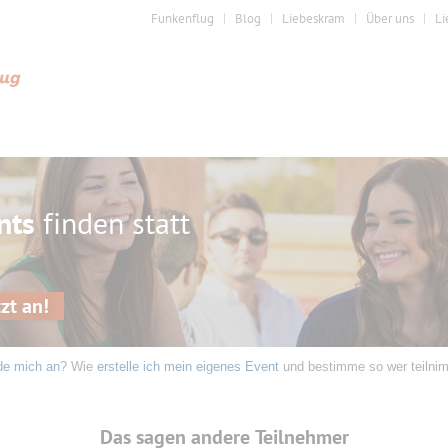
Funkenflug
Blog
Liebeskram
Über uns
Li
nts
finden statt
zt an!
de mich an
? Wie
erstelle ich mein eigenes Event
und bestimme so wer teilni
Das sagen andere Teilnehmer