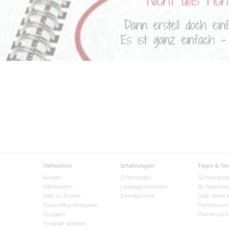
Hilfreiches
Erfahrungen
Tipps & Tri
Kosten
Erfahrungen
So funktionie
Hilfebereich
Liebesgeschichten
So funktioni
Hilfe zu Events
Eventberichte
Date-Ideen 
Funkenflug Netiquette
Partnersuch
Gruppen
Partnersuch
Freunde einladen