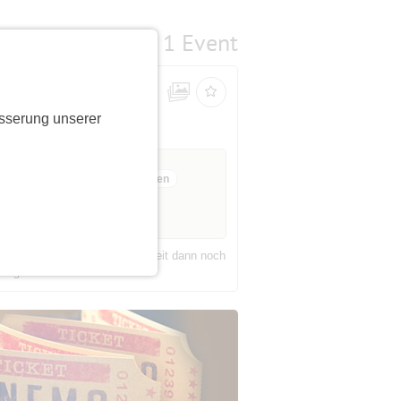
1 Event
sserung unserer
12 Anmeldungen
3 freie Plätze
nd Weiterfahrt kann sich die Zeit dann noch
ngerichtet. Wenn die Zei...