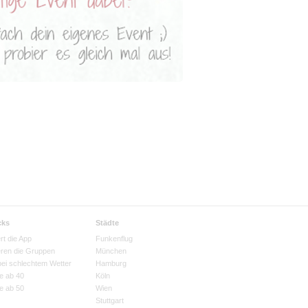
cks
Städte
rt die App
Funkenflug
eren die Gruppen
München
bei schlechtem Wetter
Hamburg
e ab 40
Köln
e ab 50
Wien
Stuttgart