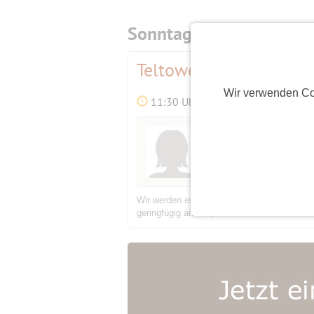
Sonntag,
27.09.2026
Teltower Rübchenfest
Wir verwenden Co
11:30 Uhr
Initiatorin
Petra59
(67)
Wir werden es uns einfach gut gehen lassen
geringfügig ändern, kommt dann über die Pi