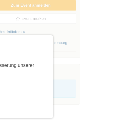
Zum Event anmelden
Event merken
es Initiators »
Events von Initiatoren aus
Oranienburg
sserung unserer