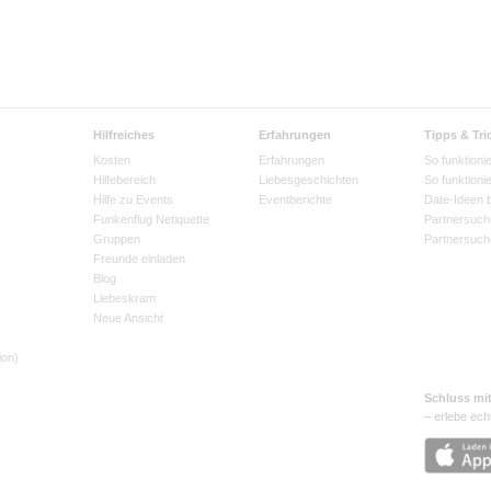
Hilfreiches
Erfahrungen
Tipps & Tri
Kosten
Erfahrungen
So funktionie
Hilfebereich
Liebesgeschichten
So funktioni
Hilfe zu Events
Eventberichte
Date-Ideen 
Funkenflug Netiquette
Partnersuch
Gruppen
Partnersuch
Freunde einladen
Blog
Liebeskram
Neue Ansicht
ion)
Schluss mi
– erlebe ech