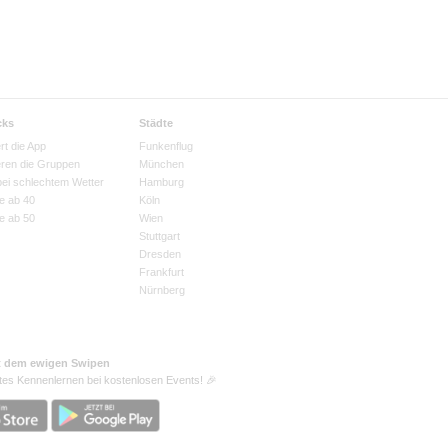
cks
Städte
rt die App
Funkenflug
eren die Gruppen
München
bei schlechtem Wetter
Hamburg
e ab 40
Köln
e ab 50
Wien
Stuttgart
Dresden
Frankfurt
Nürnberg
t dem ewigen Swipen
tes Kennenlernen bei kostenlosen Events! 🎉