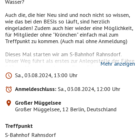
Wasser?
Auch die, die hier Neu sind und noch nicht so wissen,
wie das bei den BESIs so läuft, sind herzlich
eingeladen! Zudem auch hier wieder eine Möglichkeit,
für Mitglieder ohne "Krönchen" einfach mal zum
Treffpunkt zu kommen. (Auch mal ohne Anmeldung)
Dieses Mal starten wir am S-Bahnhof Rahnsdorf.
Unser Weg führt als erstes zur Anlegestelle der Fähre
Mehr anzeigen
F23 am Müggelwerderweg. Diese Fährlinie führt über
mehrere Haltestellen zur Kruggasse. Den Aufenthalt,
Sa., 03.08.2024, 13:00 Uhr
bis es mit der Fähre F24 weiter geht, kann man bei der
Müggelseefischerei zu einem kleinen Fischimbiss
Anmeldeschluss:
Sa., 03.08.2024, 12:00 Uhr
nutzen. Dann heißt es aufrücken und stillsitzen! Mit
der "Paule III" geht es an das andere Ufer der Spree,
Großer Müggelsee
wo der nächste Teil unserer Wanderung startet. Durch
Großer Müggelsee, 12 Berlin, Deutschland
den Wald geht es um den kleinen Müggelsee herum,
bis wir in der Nähe von Müggelhort den großen
Treffpunkt
Müggelsee erreichen. Weiter geht es entlang des
Seeufers bis zum Biergarten Rübezahl. Hier ist eine
S-Bahnhof Rahnsdorf
Einkehr geplant. Nach der verdienten Stärkung geht es