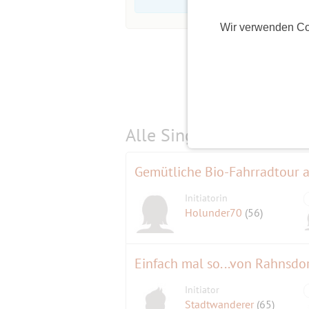
Wir verwenden Co
Alle Single-Events am
s
Gemütliche Bio-Fahrradtour a
Initiatorin
Holunder70
(56)
Einfach mal so...von Rahnsd
Initiator
Stadtwanderer
(65)