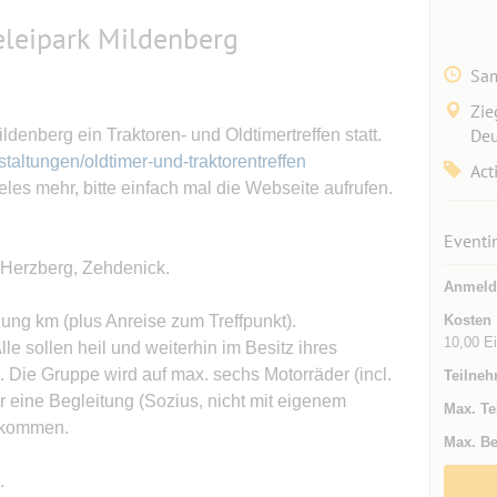
leipark Mildenberg
Sam
Zie
Deu
denberg ein Traktoren- und Oldtimertreffen statt.
taltungen/oldtimer-und-traktorentreffen
Act
les mehr, bitte einfach mal die Webseite aufrufen.
Eventi
Herzberg, Zehdenick.
Anmeld
nung km (plus Anreise zum Treffpunkt).
Kosten
10,00 Ei
lle sollen heil und weiterhin im Besitz ihres
ie Gruppe wird auf max. sechs Motorräder (incl.
Teilneh
r eine Begleitung (Sozius, nicht mit eigenem
Max. Te
llkommen.
Max. Be
.