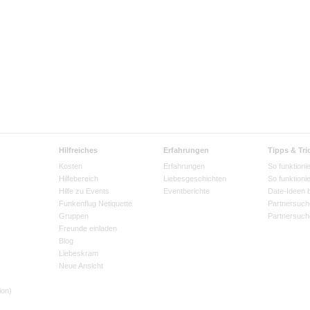
Hilfreiches
Erfahrungen
Tipps & Tri
Kosten
Erfahrungen
So funktionie
Hilfebereich
Liebesgeschichten
So funktioni
Hilfe zu Events
Eventberichte
Date-Ideen 
Funkenflug Netiquette
Partnersuch
Gruppen
Partnersuch
Freunde einladen
Blog
Liebeskram
Neue Ansicht
ion)