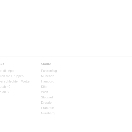
cks
Städte
rt die App
Funkenflug
eren die Gruppen
München
bei schlechtem Wetter
Hamburg
e ab 40
Köln
e ab 50
Wien
Stuttgart
Dresden
Frankfurt
Nürnberg