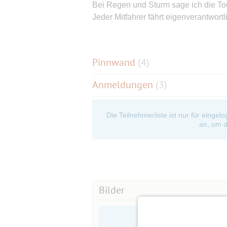
Bei Regen und Sturm sage ich die To
Jeder Mitfahrer fährt eigenverantwortl
Pinnwand
(
4
)
Anmeldungen
(3)
Die Teilnehmerliste ist nur für eingel
an, um d
Bilder