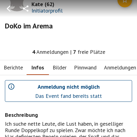
Kate
(
62
)
Initiatorprofil
DoKo im Arema
4
Anmeldungen
|
7
freie Plätze
Berichte
Infos
Bilder
Pinnwand
Anmeldungen
Anmeldung nicht möglich
Das Event fand bereits statt
Beschreibung
Ich suche nette Leute, die Lust haben, in geselliger
Runde Doppelkopf zu spielen. Zwar möchte ich nach
klar definierten Regeln spielen, der Spaß und das