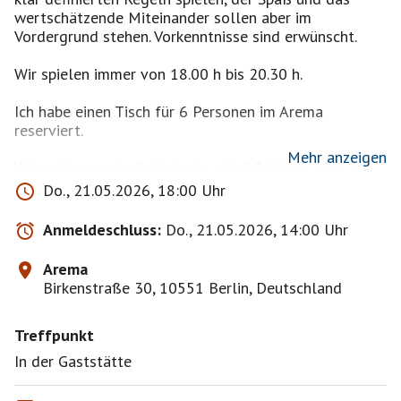
wertschätzende Miteinander sollen aber im
Vordergrund stehen. Vorkenntnisse sind erwünscht.
Wir spielen immer von 18.00 h bis 20.30 h.
Ich habe einen Tisch für 6 Personen im Arema
reserviert.
Mehr anzeigen
Wir spielen auch die Variante mit 6 Spielern, also mit
1,5 Kartenspielen, was uns sehr viel Spaß macht. Es
Do., 21.05.2026, 18:00 Uhr
gibt ab 4 Spielern also keine Konstellation, bei der
mehr als 1 oder 2 Spieler aussetzen müssen.
Anmeldeschluss:
Do., 21.05.2026, 14:00 Uhr
Ich behalte mir vor, nach Lust und Laune zu bestätigen
Arema
und nicht zwingend nach Reihenfolge und bitte
Birkenstraße 30, 10551 Berlin, Deutschland
diesbezüglich um Verständnis.
Treffpunkt
In der Gaststätte