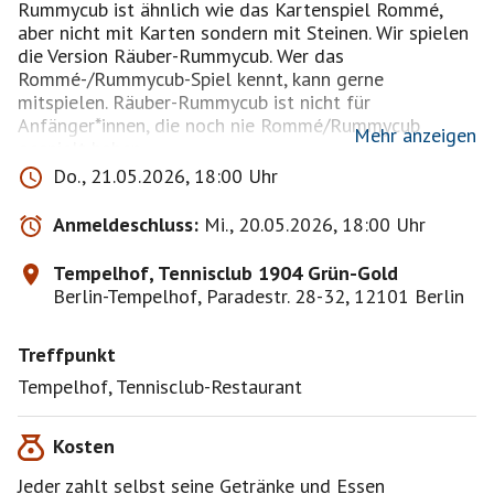
Rummycub ist ähnlich wie das Kartenspiel Rommé,
aber nicht mit Karten sondern mit Steinen. Wir spielen
die Version Räuber-Rummycub. Wer das
Rommé-/Rummycub-Spiel kennt, kann gerne
mitspielen. Räuber-Rummycub ist nicht für
Anfänger*innen, die noch nie Rommé/Rummycub
Mehr anzeigen
gespielt haben.
Do., 21.05.2026, 18:00 Uhr
Ich bitte dringend um pünktliches Kommen, da wir
gemeinsam mit dem Spielen beginnen möchten.
Anmeldeschluss:
Mi., 20.05.2026, 18:00 Uhr
Bei schönem Wetter spielen und essen wir auf der
Tempelhof, Tennisclub 1904 Grün-Gold
Terrasse.
Berlin-Tempelhof, Paradestr. 28-32, 12101 Berlin
Das Treffen ist nur für angemeldete Teilnehmer. Es
Treffpunkt
gelten die aktuellen Regeln von Funkenflug. Dies ist
Tempelhof, Tennisclub-Restaurant
Kosten
Jeder zahlt selbst seine Getränke und Essen