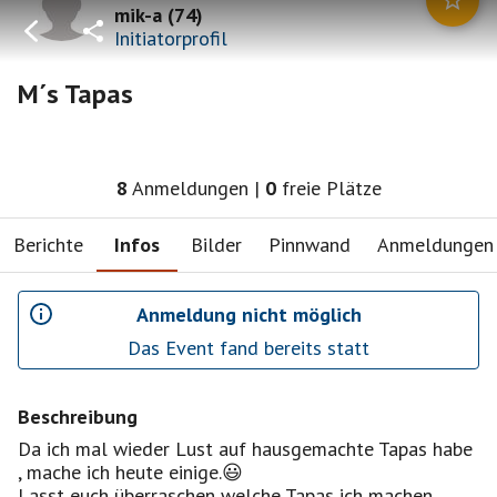
mik-a
(
74
)
Initiatorprofil
M´s Tapas
8
Anmeldungen
|
0
freie Plätze
Berichte
Infos
Bilder
Pinnwand
Anmeldungen
Anmeldung nicht möglich
Das Event fand bereits statt
Beschreibung
Da ich mal wieder Lust auf hausgemachte Tapas habe
, mache ich heute einige.😃
Lasst euch überraschen welche Tapas ich machen