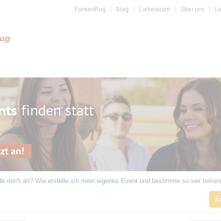
Funkenflug
Blog
Liebeskram
Über uns
Li
nts
finden statt
zt an!
de mich an
? Wie
erstelle ich mein eigenes Event
und bestimme so wer teilni
E