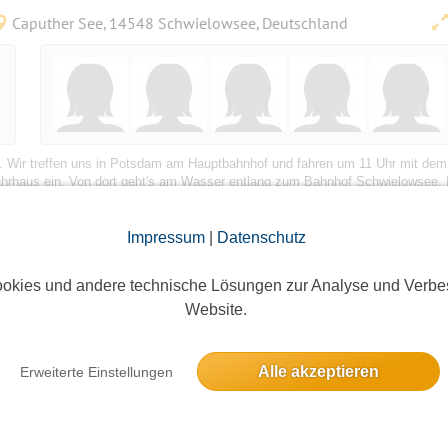
Caputher See, 14548 Schwielowsee, Deutschland
n. Wir treffen uns in Potsdam am Hauptbahnhof und fahren um 11 Uhr mit dem
hrhaus ein. Von dort geht's am Wasser entlang zum Bahnhof Schwielowsee. 
Impressum
|
Datenschutz
okies und andere technische Lösungen zur Analyse und Verbe
Website.
Alle akzeptieren
Erweiterte Einstellungen