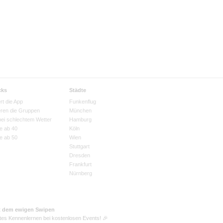
cks
Städte
rt die App
Funkenflug
eren die Gruppen
München
bei schlechtem Wetter
Hamburg
e ab 40
Köln
e ab 50
Wien
Stuttgart
Dresden
Frankfurt
Nürnberg
t dem ewigen Swipen
tes Kennenlernen bei kostenlosen Events! 🎉