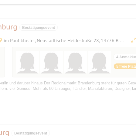
nburg
Bestätigungsevent
im Paulikloster, Neustädtische Heidestraße 28, 14776 Brandenburg an der Havel, Deutschland
4 Anmeldu
5 freie Plät
rlin und darüber hinaus Der Regionalmarkt Brandenburg steht für guten Gesch
em: viel Genuss! Mehr als 80 Erzeuger, Händler, Manufakturen, Designer, land
urg
Bestätigungsevent