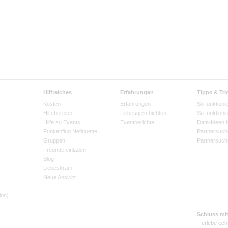
Hilfreiches
Erfahrungen
Tipps & Tri
Kosten
Erfahrungen
So funktionie
Hilfebereich
Liebesgeschichten
So funktioni
Hilfe zu Events
Eventberichte
Date-Ideen 
Funkenflug Netiquette
Partnersuch
Gruppen
Partnersuch
Freunde einladen
Blog
Liebeskram
Neue Ansicht
ion)
Schluss mi
– erlebe ech