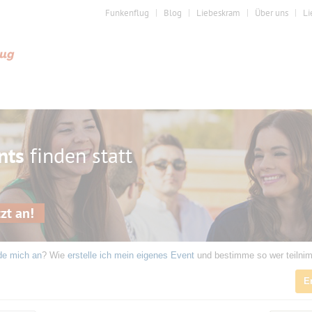
Funkenflug
Blog
Liebeskram
Über uns
Li
nts
finden statt
zt an!
de mich an
? Wie
erstelle ich mein eigenes Event
und bestimme so wer teilni
E