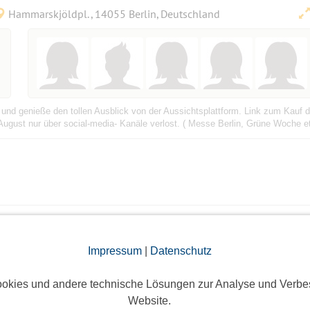
Hammarskjöldpl., 14055 Berlin, Deutschland
e und genieße den tollen Ausblick von der Aussichtsplattform. Link zum Kauf 
August nur über social-media- Kanäle verlost. ( Messe Berlin, Grüne Woche et
stätigungsevent
Impressum
|
Datenschutz
Hansastraße 236, 13051 Berlin-Bezirk Lichtenberg, Deutschland
okies und andere technische Lösungen zur Analyse und Verbe
Website.