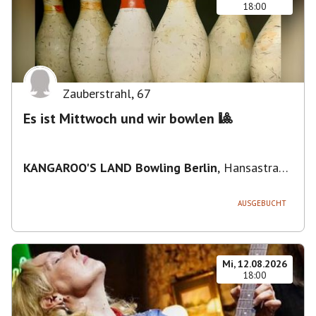
18:00
Zauberstrahl
,
67
Es ist Mittwoch und wir bowlen 🎱
KANGAROO'S LAND Bowling Berlin
,
Hansastraße
236, 13051 Berlin-Bezirk Lichtenberg,
Deutschland
AUSGEBUCHT
Mi, 12.08.2026
18:00