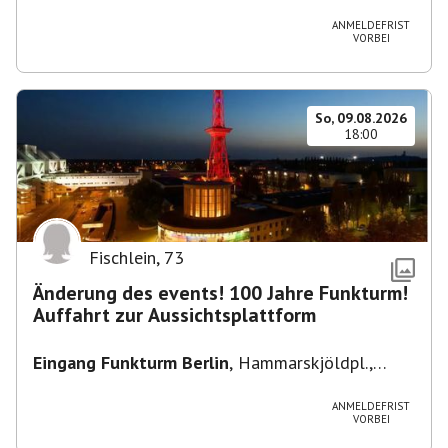
Heuss-Platz 10, 14052 Berlin, U Theodor- Heuss
-Platz
ANMELDEFRIST
VORBEI
So, 09.08.2026
18:00
Fischlein
,
73
Änderung des events! 100 Jahre Funkturm!
Auffahrt zur Aussichtsplattform
Eingang Funkturm Berlin
,
Hammarskjöldpl.,
14055 Berlin, Deutschland
ANMELDEFRIST
VORBEI