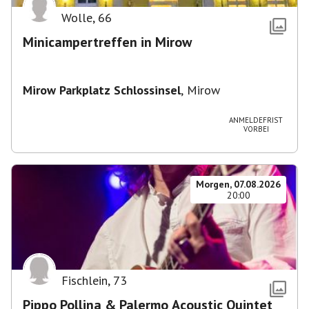
Wolle
,
66
Minicampertreffen in Mirow
Mirow Parkplatz Schlossinsel
,
Mirow
ANMELDEFRIST
VORBEI
Morgen, 07.08.2026
20:00
Fischlein
,
73
Pippo Pollina & Palermo Acoustic Quintet