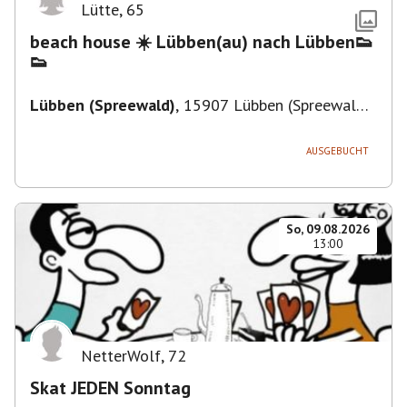
Lütte
,
65
beach house ☀️ Lübben(au) nach Lübben👟
👟
Lübben (Spreewald)
,
15907 Lübben (Spreewald),
Deutschland
AUSGEBUCHT
So, 09.08.2026
13:00
NetterWolf
,
72
Skat JEDEN Sonntag