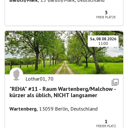
3
FREIE PLÄTZE
Sa, 08.08.2026
11:00
Lothar01
,
70
"REHA" #11 - Raum Wartenberg/Malchow -
kürzer als üblich, NICHT langsamer
Wartenberg
,
13059 Berlin, Deutschland
1
FREIER PLATZ