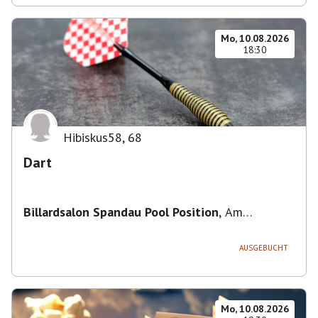
Mo, 10.08.2026
18:30
Hibiskus58
,
68
Dart
Billardsalon Spandau Pool Position
,
Am
Juliusturm 31, 13599 Berlin, Deutschland
AUSGEBUCHT
Mo, 10.08.2026