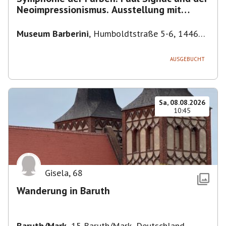
Neoimpressionismus. Ausstellung mit
Führung.
Museum Barberini
,
Humboldtstraße 5-6, 14467
Potsdam, Deutschland
AUSGEBUCHT
Sa, 08.08.2026
10:45
Gisela
,
68
Wanderung in Baruth
Baruth/Mark
,
15 Baruth/Mark, Deutschland