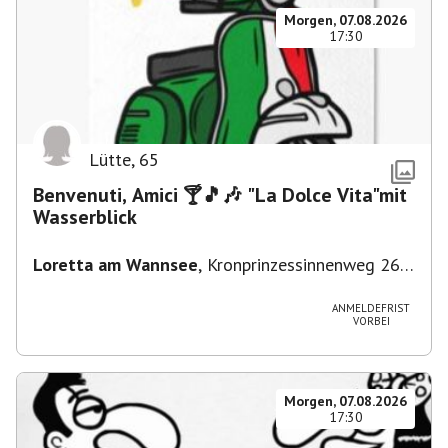
Morgen, 07.08.2026
17:30
Lütte
,
65
Benvenuti, Amici 🍸🎵🎶 "La Dolce Vita"mit
Wasserblick
Loretta am Wannsee
,
Kronprinzessinnenweg 260,
14109 Berlin, Deutschland
ANMELDEFRIST
VORBEI
Morgen, 07.08.2026
17:30