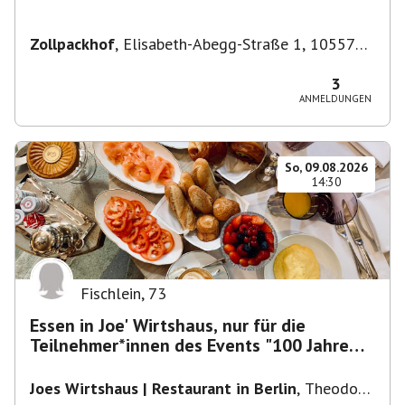
Zollpackhof
,
Elisabeth-Abegg-Straße 1, 10557
Berlin, Deutschland
3
ANMELDUNGEN
So, 09.08.2026
14:30
Fischlein
,
73
Essen in Joe' Wirtshaus, nur für die
Teilnehmer*innen des Events "100 Jahre
Funkturm"
Joes Wirtshaus | Restaurant in Berlin
,
Theodor-