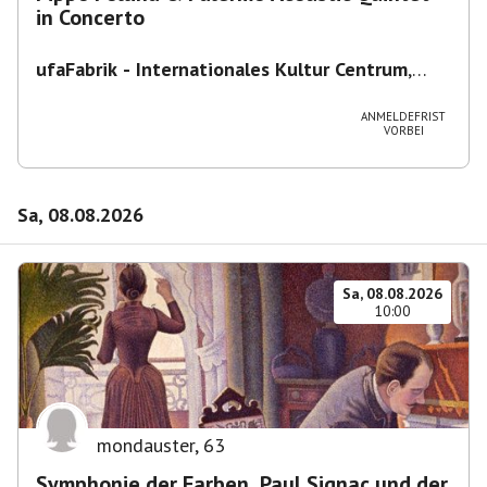
in Concerto
ufaFabrik - Internationales Kultur Centrum
,
Viktoriastraße 10-18, 12105 Berlin, U
Ullsteinstraße Ausgang Viktoriastraße
ANMELDEFRIST
VORBEI
Sa, 08.08.2026
Sa, 08.08.2026
10:00
mondauster
,
63
Symphonie der Farben. Paul Signac und der