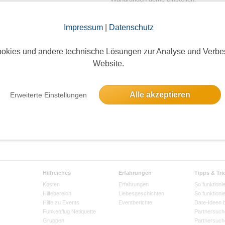
Wanderlustige sehen hier unter EVENT
"auf einem Blick informieren",
Impressum
|
Datenschutz
we...
weiterlesen »
okies und andere technische Lösungen zur Analyse und Verbe
Website.
Alle akzeptieren
Erweiterte Einstellungen
Hilfreiches
Erfahrungen
Tipps & Tri
Kosten
Erfahrungen
So funktionie
Hilfebereich
Liebesgeschichten
So funktioni
Hilfe zu Events
Eventberichte
Date-Ideen 
Funkenflug Netiquette
Partnersuch
Gruppen
Partnersuch