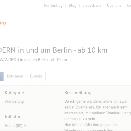
Funkenflug
Blog
Liebeskram
Über uns
Li
RN in und um Berlin - ab 10 km
 WANDERN in und um Berlin - ab 10 km
k
Mitglieder
Events
Kategorie
Beschreibung
Wanderung
Da ich gerne wandere, stelle ich zwar
selbst Events ein, bin aber auch sehr
interessiert, mit anderen Wander-Lusti
Initiator
unterwegs zu sein.
Hier können Alle ihre geplanten
Roma
(82)
Wandrungen gerne einstellen.