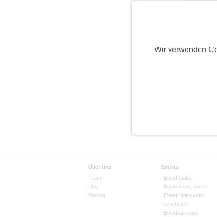
Wir verwenden Co
Über uns
Events
Team
Event Guide
Blog
Kostenlose Events
Presse
Event-Netiquette
Teilnehmen
Eventkalender