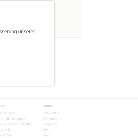
s
sserung unserer
cks
Städte
rt die App
Funkenflug
eren die Gruppen
München
bei schlechtem Wetter
Hamburg
e ab 40
Köln
e ab 50
Wien