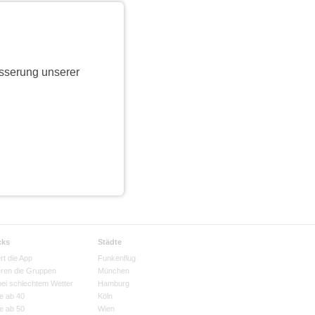
sserung unserer
cks
Städte
rt die App
Funkenflug
eren die Gruppen
München
bei schlechtem Wetter
Hamburg
e ab 40
Köln
e ab 50
Wien