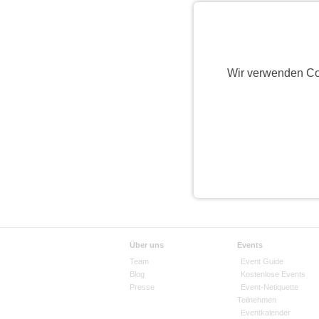
Wir verwenden Co
Über uns
Events
Team
Event Guide
Blog
Kostenlose Events
Presse
Event-Netiquette
Teilnehmen
Eventkalender