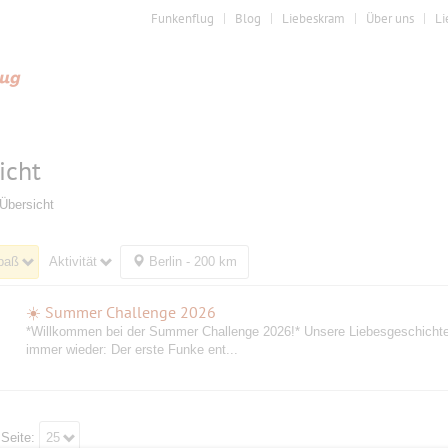
Funkenflug
Blog
Liebeskram
Über uns
Li
icht
Übersicht
paß
Aktivität
Berlin - 200 km
☀️ Summer Challenge 2026
️*Willkommen bei der Summer Challenge 2026!* Unsere Liebesgeschicht
immer wieder: Der erste Funke ent...
 Seite:
25