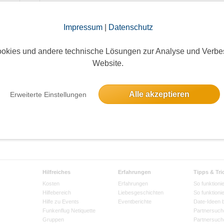
Impressum
|
Datenschutz
okies und andere technische Lösungen zur Analyse und Verbe
Website.
Alle akzeptieren
Erweiterte Einstellungen
Hilfreiches
Erfahrungen
Tipps & Tri
Kosten
Erfahrungen
So funktionie
Hilfebereich
Liebesgeschichten
So funktioni
Hilfe zu Events
Eventberichte
Date-Ideen 
Funkenflug Netiquette
Partnersuch
Gruppen
Partnersuch