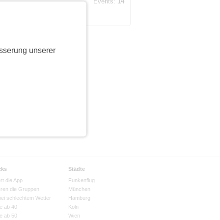
Events:
14
 mit
sserung unserer
cks
Städte
rt die App
Funkenflug
eren die Gruppen
München
bei schlechtem Wetter
Hamburg
e ab 40
Köln
e ab 50
Wien