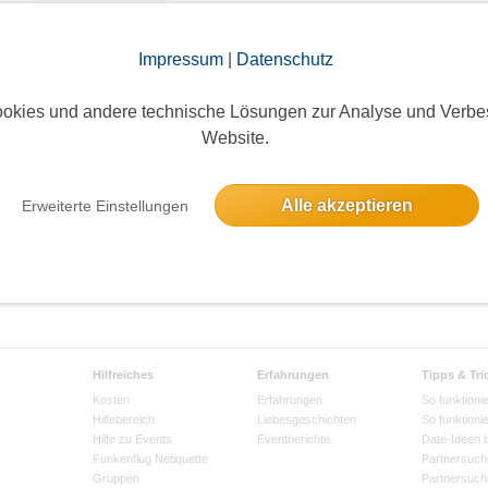
...und noch eine Kinogruppe :-) Tja, die bisherigen Kinogruppen scheinen
Karteileichen gefüllt zu sein, de...
Impressum
|
Datenschutz
 Seite:
25
okies und andere technische Lösungen zur Analyse und Verbe
Website.
Alle akzeptieren
Erweiterte Einstellungen
Hilfreiches
Erfahrungen
Tipps & Tri
Kosten
Erfahrungen
So funktionie
Hilfebereich
Liebesgeschichten
So funktioni
Hilfe zu Events
Eventberichte
Date-Ideen 
Funkenflug Netiquette
Partnersuch
Gruppen
Partnersuch