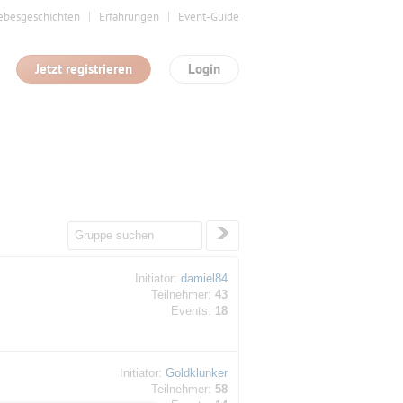
ebesgeschichten
Erfahrungen
Event-Guide
Jetzt registrieren
Login
Initiator:
damiel84
Teilnehmer:
43
Events:
18
Initiator:
Goldklunker
Teilnehmer:
58