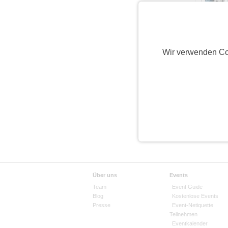
Anzahl pro
Wir verwenden Co
Über uns
Events
Team
Event Guide
Blog
Kostenlose Events
Presse
Event-Netiquette
Teilnehmen
Eventkalender