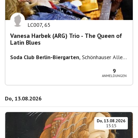
LC007
,
65
Vanesa Harbek (ARG) Trio - The Queen of
Latin Blues
Soda Club Berlin-Biergarten
,
Schönhauser Allee
36, 10435 Berlin, Deutschland
9
ANMELDUNGEN
Do, 13.08.2026
Do, 13.08.2026
15:15