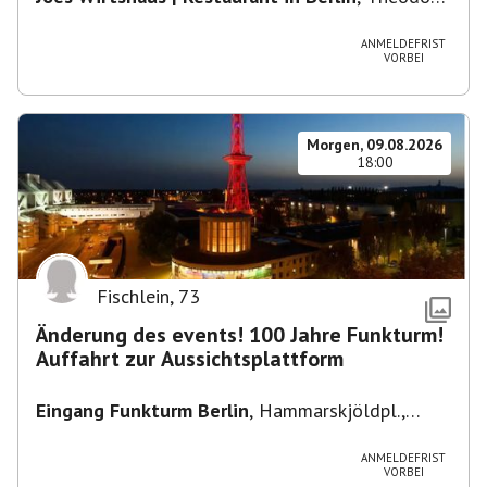
Heuss-Platz 10, 14052 Berlin, U Theodor- Heuss
-Platz
ANMELDEFRIST
VORBEI
Morgen, 09.08.2026
18:00
Fischlein
,
73
Änderung des events! 100 Jahre Funkturm!
Auffahrt zur Aussichtsplattform
Eingang Funkturm Berlin
,
Hammarskjöldpl.,
14055 Berlin, Deutschland
ANMELDEFRIST
VORBEI