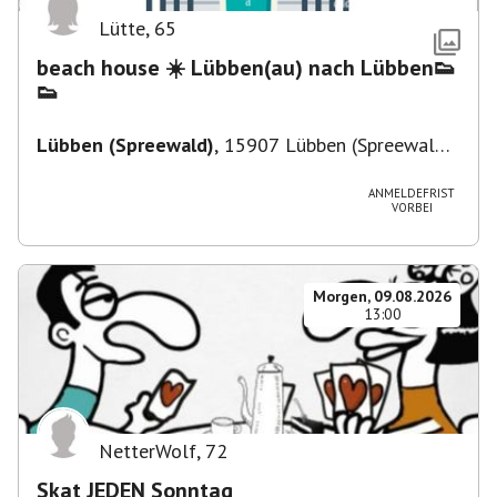
Lütte
,
65
beach house ☀️ Lübben(au) nach Lübben👟
👟
Lübben (Spreewald)
,
15907 Lübben (Spreewald),
Deutschland
ANMELDEFRIST
VORBEI
Morgen, 09.08.2026
13:00
NetterWolf
,
72
Skat JEDEN Sonntag