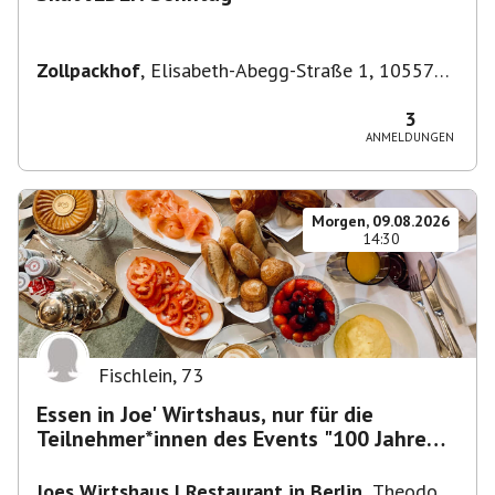
Zollpackhof
,
Elisabeth-Abegg-Straße 1, 10557
Berlin, Deutschland
3
ANMELDUNGEN
Morgen, 09.08.2026
14:30
Fischlein
,
73
Essen in Joe' Wirtshaus, nur für die
Teilnehmer*innen des Events "100 Jahre
Funkturm"
Joes Wirtshaus | Restaurant in Berlin
,
Theodor-