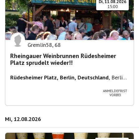
Di, 11.08.2026
15:00
Gremlin58
,
68
Rheingauer Weinbrunnen Rüdesheimer
Platz sprudelt wieder!!
Rüdesheimer Platz, Berlin, Deutschland
,
Berlin-
Wilmersdorf Rüdesheimer Platz
ANMELDEFRIST
VORBEI
Mi, 12.08.2026