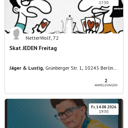
17:30
NetterWolf
,
72
Skat JEDEN Freitag
Jäger & Lustig
,
Grünberger Str. 1, 10243 Berlin-
Bezirk Friedrichshain-Kreuzberg, Deutschland
2
ANMELDUNGEN
Fr, 14.08.2026
19:30