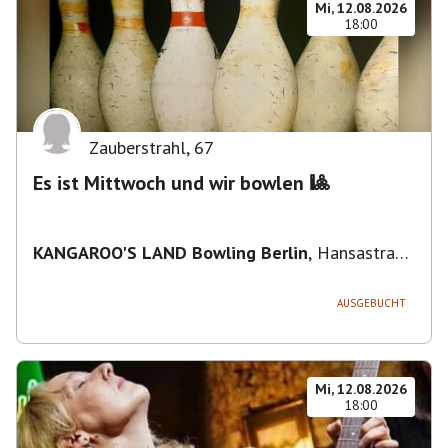
Mi, 12.08.2026
18:00
Zauberstrahl
,
67
Es ist Mittwoch und wir bowlen 🎱
KANGAROO'S LAND Bowling Berlin
,
Hansastraße
236, 13051 Berlin-Bezirk Lichtenberg,
Deutschland
AUSGEBUCHT
Mi, 12.08.2026
18:00