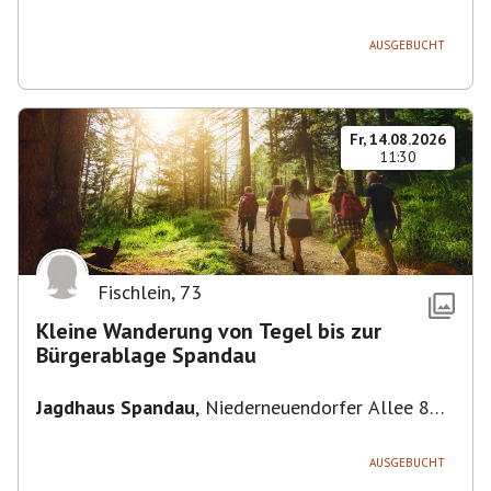
Deutschland
AUSGEBUCHT
Fr, 14.08.2026
11:30
Fischlein
,
73
Kleine Wanderung von Tegel bis zur
Bürgerablage Spandau
Jagdhaus Spandau
,
Niederneuendorfer Allee 80,
13587 Berlin
AUSGEBUCHT