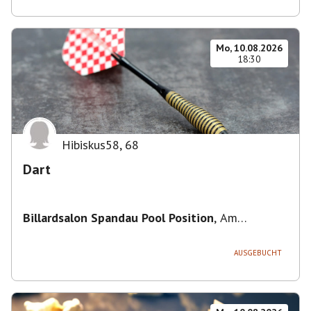
Mo, 10.08.2026
18:30
Hibiskus58
,
68
Dart
Billardsalon Spandau Pool Position
,
Am
Juliusturm 31, 13599 Berlin, Deutschland
AUSGEBUCHT