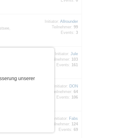
Events:
0
Initiator:
Allrounder
Teilnehmer:
99
stsee,
Events:
3
Initiator:
Jule
Teilnehmer:
103
n, die
Events:
161
sserung unserer
Initiator:
DON
Teilnehmer:
64
ehr
Events:
106
Initiator:
Fabs
Teilnehmer:
124
Events:
69