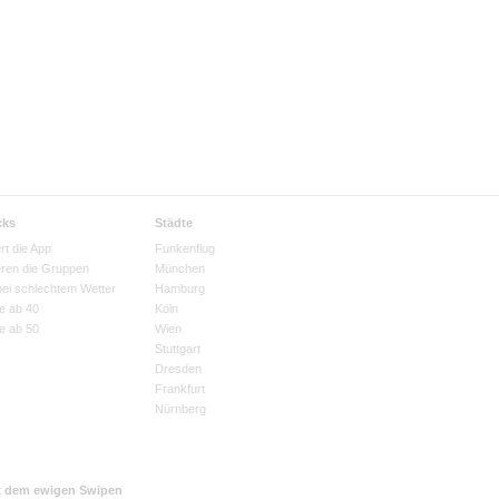
cks
Städte
rt die App
Funkenflug
eren die Gruppen
München
bei schlechtem Wetter
Hamburg
e ab 40
Köln
e ab 50
Wien
Stuttgart
Dresden
Frankfurt
Nürnberg
t dem ewigen Swipen