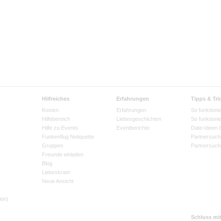
Hilfreiches
Erfahrungen
Tipps & Tri
Kosten
Erfahrungen
So funktionie
Hilfebereich
Liebesgeschichten
So funktioni
Hilfe zu Events
Eventberichte
Date-Ideen 
Funkenflug Netiquette
Partnersuch
Gruppen
Partnersuch
Freunde einladen
Blog
Liebeskram
Neue Ansicht
ion)
Schluss mi