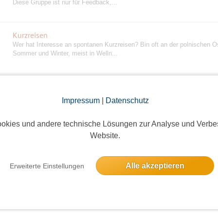
Diese Gruppe ist nur für Feedback,...
Kurzreisen
Wer hat Interesse an spontanen Kurzreisen? Bin oft an der polnischen O
Sommer und Winter, meist in Welln...
fröhliche frauen ab 50 (Frauengruppe!)
Bestätigungsgruppe
A C H T U N G: Dies ist eine Gruppe NUR FÜR FRAUEN, und zwar Fraue
Impressum
|
Datenschutz
laut ihrem Profil für Freizeit nicht ...
okies und andere technische Lösungen zur Analyse und Verbe
Website.
Tanzen, Karaoke, Lesebühne, Kino, Comedy, Sport
Tanzen, Karaoke, Lesebühne, Kino, Comedy, Sport, Essen gehen und m
Alle akzeptieren
Erweiterte Einstellungen
gemeinsam tanzen gehen
ob Freestyle, Salsa, Discofox,...