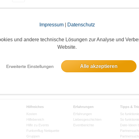
Impressum
|
Datenschutz
okies und andere technische Lösungen zur Analyse und Verbe
Website.
Alle akzeptieren
Erweiterte Einstellungen
Hilfreiches
Erfahrungen
Tipps & Tri
Kosten
Erfahrungen
So funktionie
Hilfebereich
Liebesgeschichten
So funktioni
Hilfe zu Events
Eventberichte
Date-Ideen 
Funkenflug Netiquette
Partnersuch
Gruppen
Partnersuch