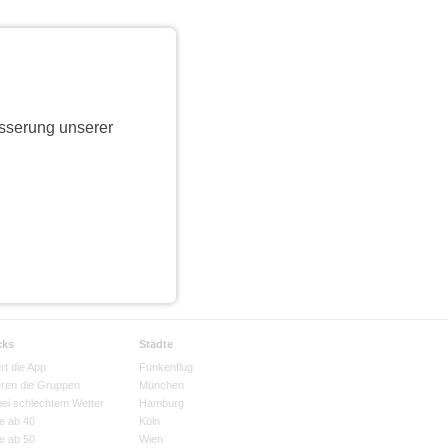
sserung unserer
cks
Städte
rt die App
Funkenflug
eren die Gruppen
München
bei schlechtem Wetter
Hamburg
e ab 40
Köln
e ab 50
Wien