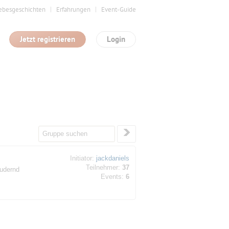
ebesgeschichten
Erfahrungen
Event-Guide
Jetzt registrieren
Login
Initiator:
jackdaniels
Teilnehmer:
37
rudernd
Events:
6