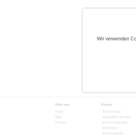
Wir verwenden Co
Über uns
Events
Team
Event Guide
Blog
Kostenlose Events
Presse
Event-Netiquette
Teilnehmen
Eventkalender