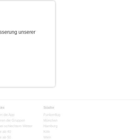
sserung unserer
cks
Städte
rt die App
Funkenflug
eren die Gruppen
München
bei schlechtem Wetter
Hamburg
e ab 40
Köln
e ab 50
Wien