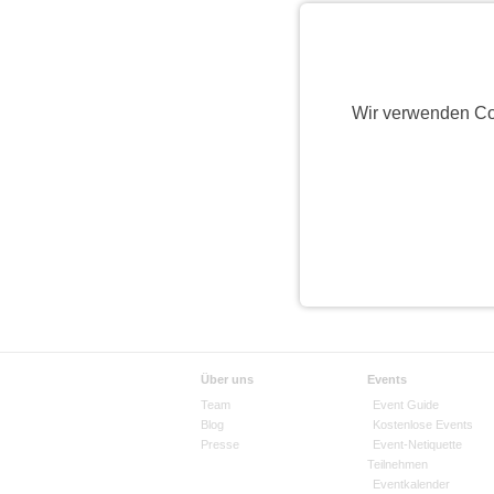
Wir verwenden Co
Über uns
Events
Team
Event Guide
Blog
Kostenlose Events
Presse
Event-Netiquette
Teilnehmen
Eventkalender