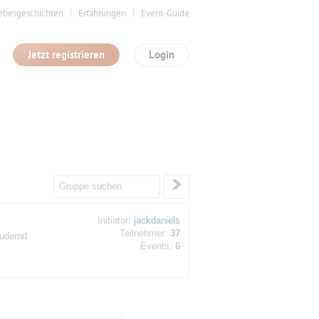
ebesgeschichten
Erfahrungen
Event-Guide
Jetzt registrieren
Login
Initiator:
jackdaniels
Teilnehmer:
37
rudernd
Events:
6