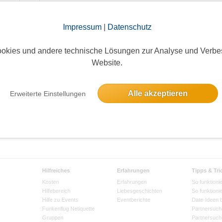
Impressum
|
Datenschutz
okies und andere technische Lösungen zur Analyse und Verbe
Website.
Alle akzeptieren
Erweiterte Einstellungen
Hilfreiches
Erfahrungen
Tipps & Tri
Kosten
Erfahrungen
So funktionie
Hilfebereich
Liebesgeschichten
So funktioni
Hilfe zu Events
Eventberichte
Date-Ideen 
Funkenflug Netiquette
Partnersuch
Gruppen
Partnersuch